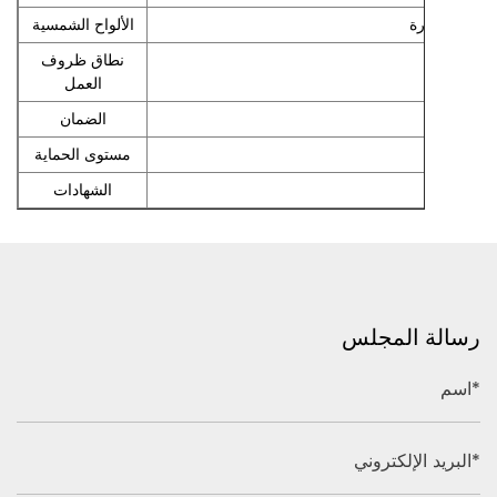
حادي البلورة‏
‏الألواح الشمسية‏
‏نطاق ظروف
العمل‏
‏الضمان‏
‏مستوى الحماية‏
‏الشهادات‏
رسالة المجلس
اسم*
البريد الإلكتروني*