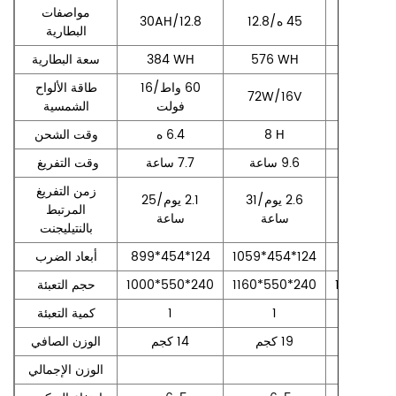
‏مواصفات
30AH/12.8
60AH/1
البطارية‏
768 W
576 WH
384 WH
‏سعة البطارية‏
‏60 واط/16
‏طاقة الألواح
72W/16V
96W/1
فولت‏
الشمسية‏
8 H
8 H
‏وقت الشحن‏
باحا.‏
‏وقت التفريغ ‏
‏زمن التفريغ
‏2.9 يوم/35
‏2.6 يوم/31
‏2.1 يوم/25
المرتبط
ساعة‏
ساعة‏
ساعة‏
بالنتيليجنت‏
1339*454
1059*454*124
899*454*124
‏أبعاد الضرب‏
1440*550
1160*550*240
1000*550*240
‏حجم التعبئة‏
1
1
1
‏كمية التعبئة‏
‏الوزن الصافي‏
‏الوزن الإجمالي‏