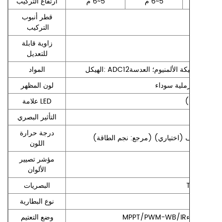
‏ارتفاع التركيب‏
‏قطر أنبوب
التركيب ‏
‏زاوية قابلة
للتعديل‏
‏المواد‏
ل: حبيبات رملية سوداء‏
‏لون المظهر‏
 (اختياري)‏
‏التأثير البصري‏
‏درجة حرارة
اللون‏
‏مؤشر تصيير
الألوان‏
‏البصريات‏
‏
‏نوع البطارية‏
‏وضع التعتيم‏