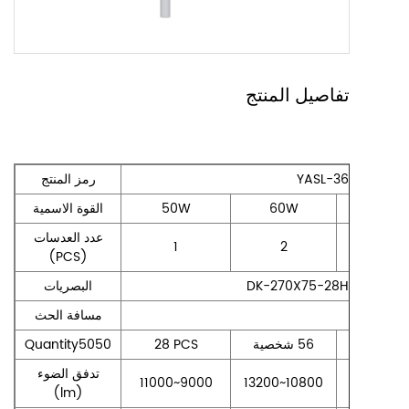
تفاصيل المنتج
YASL-36-440
‏رمز المنتج‏
70W
60W
50W
‏القوة الاسمية‏
‏عدد العدسات
1
2
2
النوع الرابع‏
‏البصريات‏
‏مسافة الحث‏
Quantity5050
28 PCS
84 PC
‏تدفق الضوء