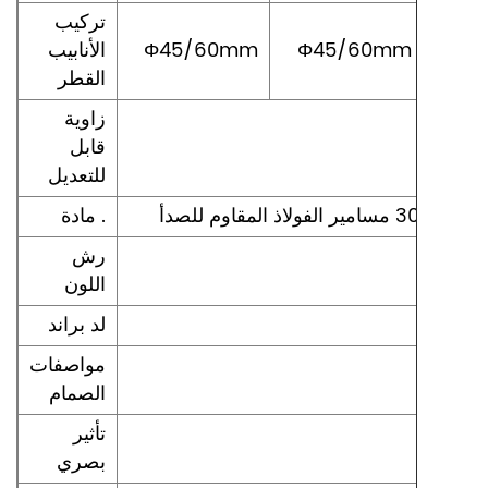
تركيب
Φ4
Φ45/60mm
Φ45/60mm
الأنابيب
القطر
زاوية
قابل
للتعديل
قاوم للصدأ
مادة .
رش
اللون
لد براند
مواصفات
الصمام
تأثير
بصري