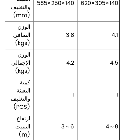
585×250×140
620×305×140
665×
والتغليف
(mm)
الوزن
4.1
3.8
الصافي
(kgs)
الوزن
4.5
4.2
الإجمالي
(kgs)
كمية
التعبئة
1
1
والتغليف
(PCS)
ارتفاع
4～8
3～6
التثبيت
(m)