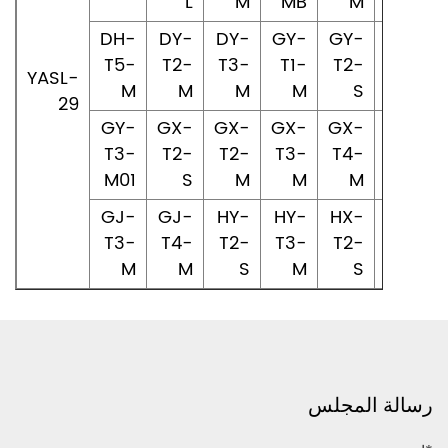
L
M
MB
M
MA
DH-
DY-
DY-
GY-
GY-
GY-
T5-
T2-
T3-
T1-
T2-
T2-
YASL-
M
M
M
M
S
M
29
GY-
GX-
GX-
GX-
GX-
GX-
T3-
T2-
T2-
T3-
T4-
T4-
M01
S
M
M
M
L
GJ-
GJ-
HY-
HY-
HX-
HX-
T3-
T4-
T2-
T3-
T2-
T2-
M
M
S
M
S
M
رسالة المجلس