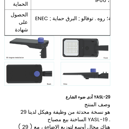
الحماية
الحصول
ENEC ; رئيس المهندسين ; سي بي اللجنة اﻻنتخابية المستقلة؛ روه . توفالو ; البرق حماية ; LM-
على
شهادة
أدى ضوء الشارع YASL-29
وصف المنتج
29 هو نسخة محدثة من وظيفة وهيكل لدينا
الساخنة بيع مصباح YASL-19 .
( 29 ) هناك مجال أوسع لتوزيع الإضاءة ، مع