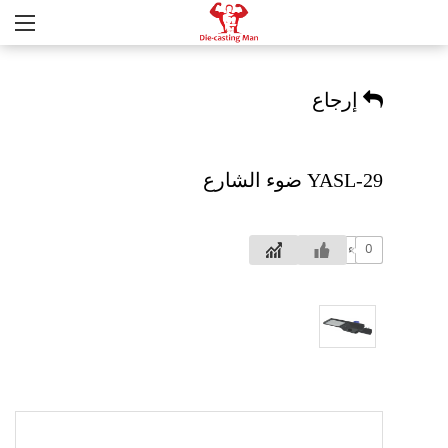
إرجاع
ضوء الشارع YASL-29
0
الآراء: 705