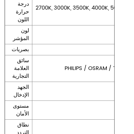
درجة
2700K, 3000K, 3500K, 4000K, (اختياري) (Reference: Energy
حرارة
اللون
لون
المؤشر
بصريات
سائق
PHILIPS / OSRAM / TRIDON
العلامة
التجارية
الجهد
الإدخال
مستوى
الأمان
نطاق
التردد