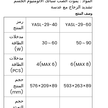
المواد : يموت الصب سبائك الألومنيوم الجسم
تشديد الزجاج مع عدسة
وصف المنتج
رمز
YASL-29-40
YASL-29-60
YAS
المنتج
مدخلات
50～90
30～60
الطاقة
(W)
مدخلات
9
6(MAX 8)
4(MAX 6)
الطاقة
(PCS)
حجم
646
593×263×89
576×209×89
المنتج
(mm)
حجم
التعبئة